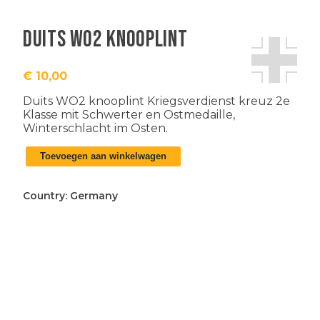
Duits WO2 knooplint
€
10,00
Duits WO2 knooplint Kriegsverdienst kreuz 2e
Klasse mit Schwerter en Ostmedaille,
Winterschlacht im Osten.
Duits
Toevoegen aan winkelwagen
WO2
knooplint
aantal
Country:
Germany