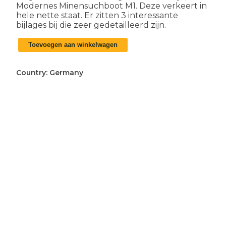
Modernes Minensuchboot M1. Deze verkeert in
hele nette staat. Er zitten 3 interessante
bijlages bij die zeer gedetailleerd zijn.
Duits
Toevoegen aan winkelwagen
WO2
Kriegsmarine
Modernes
Country:
Germany
Minensuchboot
M1
boekje
aantal