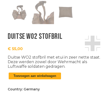
Duitse WO2 stofbril
€
55,00
Duitse WO2 stofbril met etui in zeer nette staat.
Deze werden zowel door Wehrmacht als
Luftwaffe soldaten gedragen.
Duitse
Toevoegen aan winkelwagen
WO2
stofbril
aantal
Country:
Germany