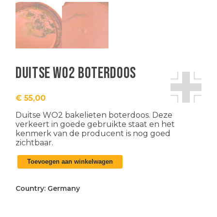
Duitse WO2 boterdoos
€
55,00
Duitse WO2 bakelieten boterdoos. Deze
verkeert in goede gebruikte staat en het
kenmerk van de producent is nog goed
zichtbaar.
Duitse
Toevoegen aan winkelwagen
WO2
boterdoos
aantal
Country:
Germany