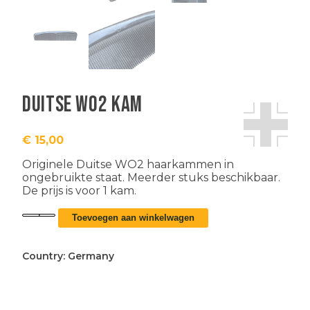
Duitse WO2 kam
€
15,00
Originele Duitse WO2 haarkammen in
ongebruikte staat. Meerder stuks beschikbaar.
De prijs is voor 1 kam.
Duitse
Toevoegen aan winkelwagen
WO2
kam
aantal
Country:
Germany