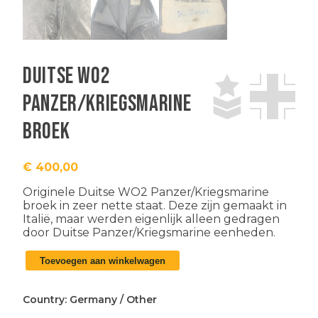
Duitse WO2
Panzer/Kriegsmarine
broek
€
400,00
Originele
Duitse WO2 Panzer/Kriegsmarine
broek
in zeer nette staat. Deze zijn gemaakt in
Italië, maar werden eigenlijk alleen gedragen
door Duitse Panzer/Kriegsmarine eenheden.
Duitse
Toevoegen aan winkelwagen
WO2
Panzer/Kriegsmarine
broek
Country:
Germany
/
Other
aantal