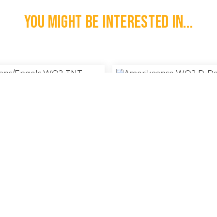
You might be interested in...
aans/Engels WO2 TNT Blikje
Amerikaanse WO2 D-Day Waterp
Covers
€
60,00
l
100% Original