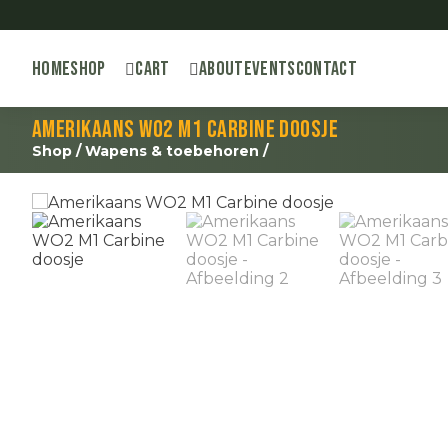
Home
Shop
Cart
About
Events
Contact
Amerikaans WO2 M1 Carbine doosje
Shop
/
Wapens & toebehoren
/