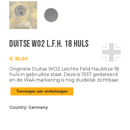
Duitse WO2 L.F.H. 18 huls
€
35,00
Originele Duitse WO2 Leichte Feld Haubitze 18
huls in gebruikte staat. Deze is 1937 gedateerd
en de WaA markering is nog duidelijk zichtbaar.
Duitse
Toevoegen aan winkelwagen
WO2
L.F.H.
18
Country:
Germany
huls
aantal