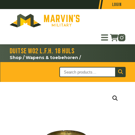
Login
Duitse WO2 L.F.H. 18 huls
Shop
/
Wapens & toebehoren
/