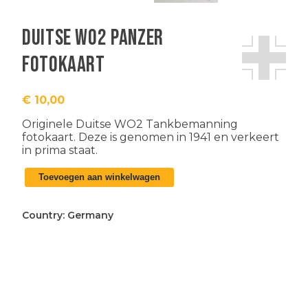
Duitse WO2 Panzer
fotokaart
€
10,00
Originele Duitse WO2 Tankbemanning
fotokaart. Deze is genomen in 1941 en verkeert
in prima staat.
Duitse
Toevoegen aan winkelwagen
WO2
Panzer
fotokaart
Country:
Germany
aantal