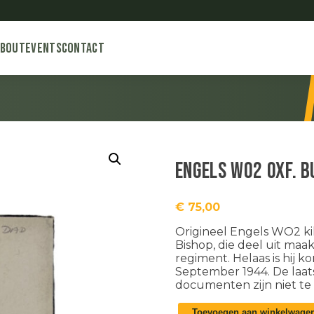
About
Events
Contact
Engels WO2 Oxf. B
€
75,00
Origineel Engels WO2 kil
Bishop, die deel uit ma
regiment. Helaas is hij k
September 1944. De laatst
documenten zijn niet te
Engels
Toevoegen aan winkelwage