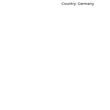
pamfletten
Country:
Germany
aantal