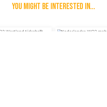
You might be interested in...
 WO2 Westland Tijdschrift
Nederlandse WO2 Mobilisati
€
20,00
l
100% Original