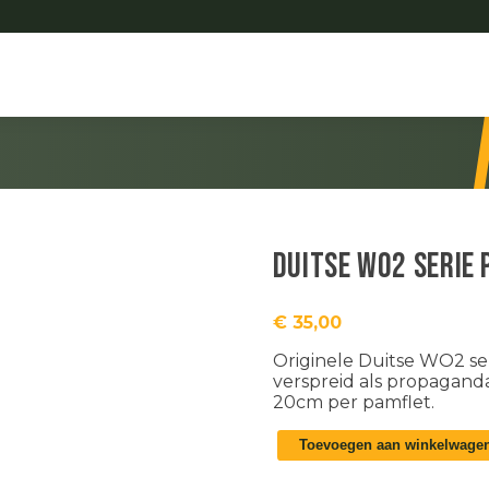
Duitse WO2 serie
€
35,00
Originele Duitse WO2 ser
verspreid als propagand
20cm per pamflet.
Duitse
Toevoegen aan winkelwage
WO2
serie