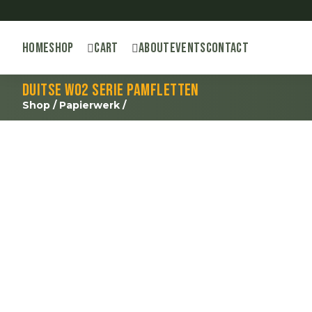
Home
Shop
Cart
About
Events
Contact
Duitse WO2 serie pamfletten
Shop
/
Papierwerk
/