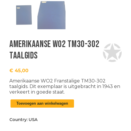
Amerikaanse WO2 TM30-302
taalgids
€
45,00
Amerikaanse WO2 Franstalige TM30-302
taalgids. Dit exemplaar is uitgebracht in 1943 en
verkeert in goede staat.
Amerikaanse
Toevoegen aan winkelwagen
WO2
TM30-
302
Country:
USA
taalgids
aantal