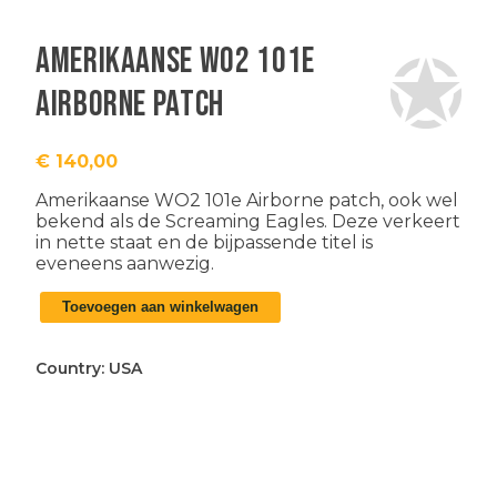
Amerikaanse WO2 101e
Airborne patch
€
140,00
Amerikaanse WO2 101e Airborne patch, ook wel
bekend als de Screaming Eagles. Deze verkeert
in nette staat en de bijpassende titel is
eveneens aanwezig.
Amerikaanse
Toevoegen aan winkelwagen
WO2
101e
Airborne
Country:
USA
patch
aantal