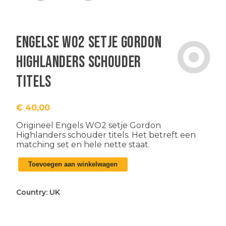
Engelse WO2 setje Gordon
Highlanders schouder
titels
€
40,00
Origineel Engels WO2 setje Gordon
Highlanders schouder titels. Het betreft een
matching set en hele nette staat.
Engelse
Toevoegen aan winkelwagen
WO2
setje
Gordon
Country:
UK
Highlanders
schouder
titels