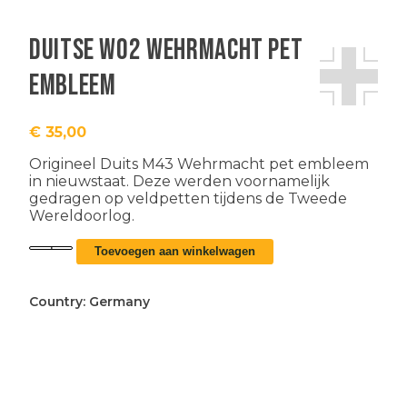
Duitse WO2 Wehrmacht pet
embleem
€
35,00
Origineel
Duits M43 Wehrmacht pet embleem
in nieuwstaat. Deze werden voornamelijk
gedragen op veldpetten tijdens de Tweede
Wereldoorlog.
Duitse
Toevoegen aan winkelwagen
WO2
Wehrmacht
pet
Country:
Germany
embleem
aantal