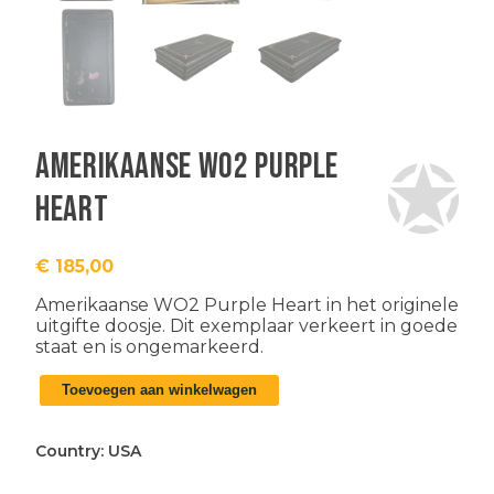
Amerikaanse WO2 Purple
Heart
€
185,00
Amerikaanse WO2 Purple Heart in het originele
uitgifte doosje. Dit exemplaar verkeert in goede
staat en is ongemarkeerd.
Amerikaanse
Toevoegen aan winkelwagen
WO2
Purple
Heart
Country:
USA
aantal