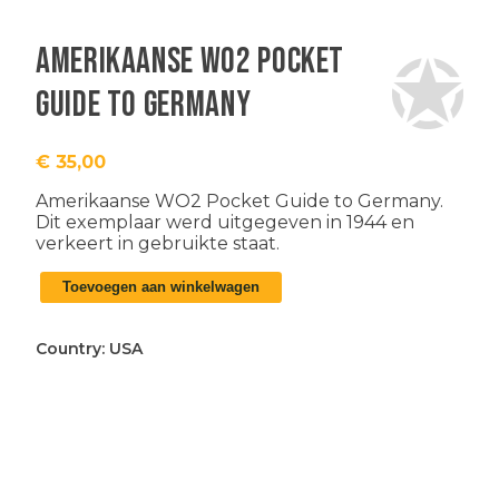
Amerikaanse WO2 Pocket
Guide to Germany
€
35,00
Amerikaanse WO2 Pocket Guide to Germany.
Dit exemplaar werd uitgegeven in 1944 en
verkeert in gebruikte staat.
Amerikaanse
Toevoegen aan winkelwagen
WO2
Pocket
Guide
Country:
USA
to
Germany
aantal