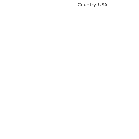
Airborne
Country:
USA
patch
aantal