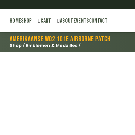
Home
Shop
Cart
About
Events
Contact
Amerikaanse WO2 101e Airborne patch
Shop
/
Emblemen & Medailles
/