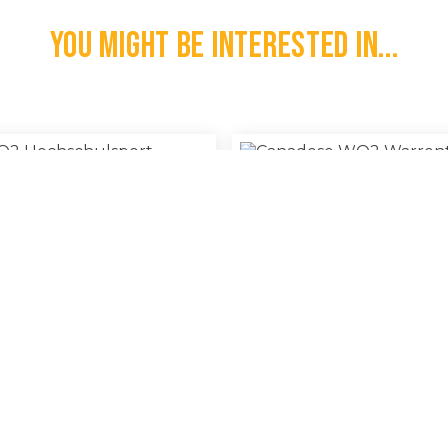
You might be interested in...
its WO2 Hochschulsport
Canadese WO2 Warrent Offic
Leistungsabzeichen
100% Original
€
135,00
l