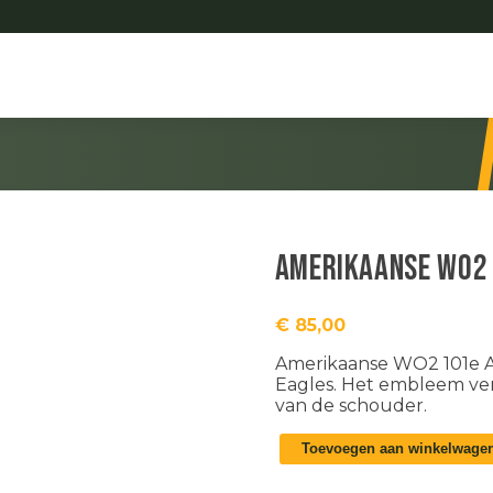
Amerikaanse WO2 
€
85,00
Amerikaanse WO2 101e A
Eagles. Het embleem ver
van de schouder.
Amerikaanse
Toevoegen aan winkelwage
WO2
101e