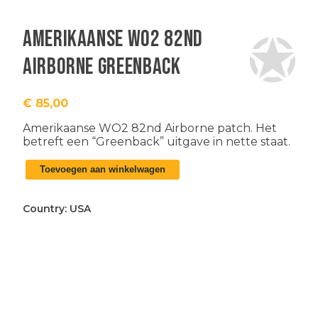
Amerikaanse WO2 82nd
Airborne Greenback
€
85,00
Amerikaanse WO2 82nd Airborne patch. Het
betreft een “Greenback” uitgave in nette staat.
Amerikaanse
Toevoegen aan winkelwagen
WO2
82nd
Airborne
Country:
USA
Greenback
aantal