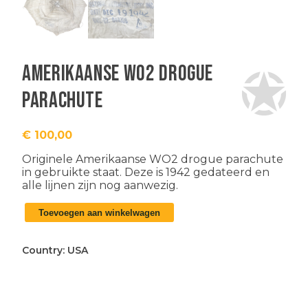
Amerikaanse WO2 drogue
parachute
€
100,00
Originele Amerikaanse WO2 drogue parachute
in gebruikte staat. Deze is 1942 gedateerd en
alle lijnen zijn nog aanwezig.
Amerikaanse
Toevoegen aan winkelwagen
WO2
drogue
parachute
Country:
USA
aantal