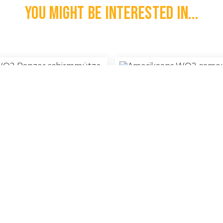
You might be interested in...
e WO2 Panzer Schirmmütze
Amerikaans WO2 Camouflage
€
1.300,00
l
100% Original