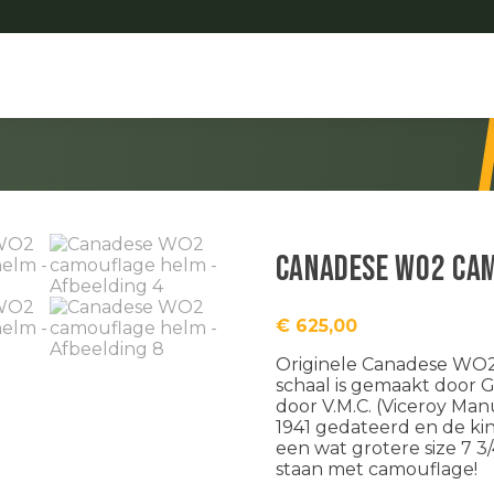
Canadese WO2 ca
€
625,00
Originele Canadese WO2 
schaal is gemaakt door G
door V.M.C. (Viceroy Man
1941 gedateerd en de ki
een wat grotere size 7 
staan met camouflage!