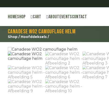
Home
Shop
Cart
About
Events
Contact
Canadese WO2 camouflage helm
Shop
/
Hoofddeksels
/