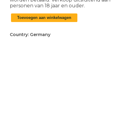
personen van 18 jaar en ouder.
Duitse
Toevoegen aan winkelwagen
WO2
K98
bajonet
Country:
Germany
aantal