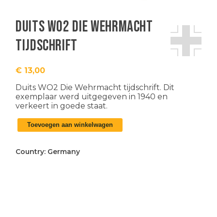
Duits WO2 Die Wehrmacht
tijdschrift
€
13,00
Duits WO2 Die Wehrmacht tijdschrift. Dit
exemplaar werd uitgegeven in 1940 en
verkeert in goede staat.
Duits
Toevoegen aan winkelwagen
WO2
Die
Wehrmacht
Country:
Germany
tijdschrift
aantal