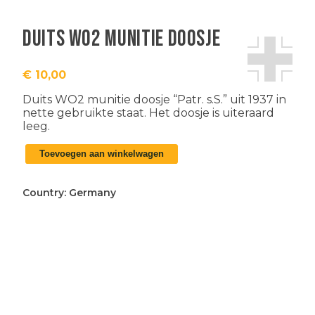
Duits WO2 munitie doosje
€
10,00
Duits WO2 munitie doosje “Patr. s.S.” uit 1937 in
nette gebruikte staat. Het doosje is uiteraard
leeg.
Duits
Toevoegen aan winkelwagen
WO2
munitie
doosje
Country:
Germany
aantal