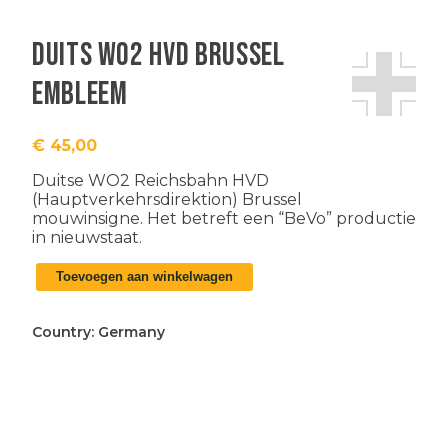
Duits WO2 HVD Brussel
embleem
€
45,00
Duitse WO2 Reichsbahn HVD
(Hauptverkehrsdirektion) Brussel
mouwinsigne. Het betreft een “BeVo” productie
in nieuwstaat.
Duits
Toevoegen aan winkelwagen
WO2
HVD
Brussel
Country:
Germany
embleem
aantal