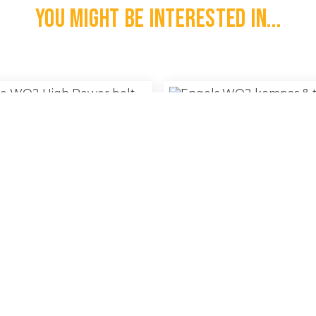
You might be interested in...
Engels WO2 Kompas & Ta
e WO2 High Power Belt Frog
100% Original
€
25,00
l