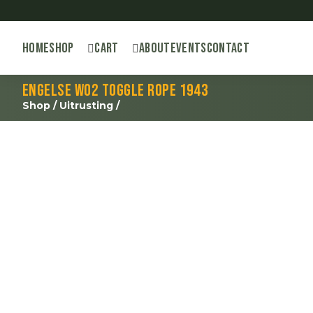
Home
Shop
Cart
About
Events
Contact
Engelse WO2 toggle rope 1943
Shop
/
Uitrusting
/