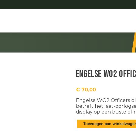
Engelse WO2 Offi
€
70,00
Engelse WO2 Officers bl
betreft het laat-oorlog
display op een buste of
Engelse
Toevoegen aan winkelwage
WO2
Officers