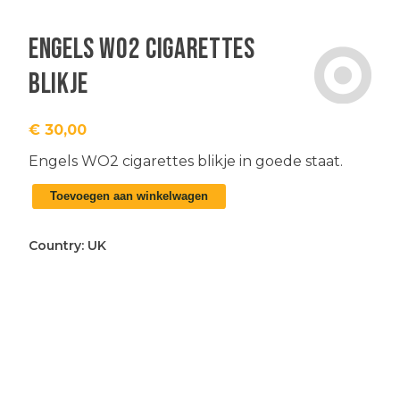
Engels WO2 cigarettes
blikje
€
30,00
Engels WO2 cigarettes blikje in goede staat.
Engels
Toevoegen aan winkelwagen
WO2
cigarettes
blikje
Country:
UK
aantal