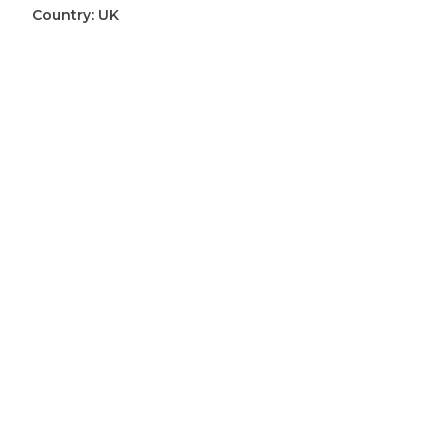
Brown
Country:
UK
riem
aantal