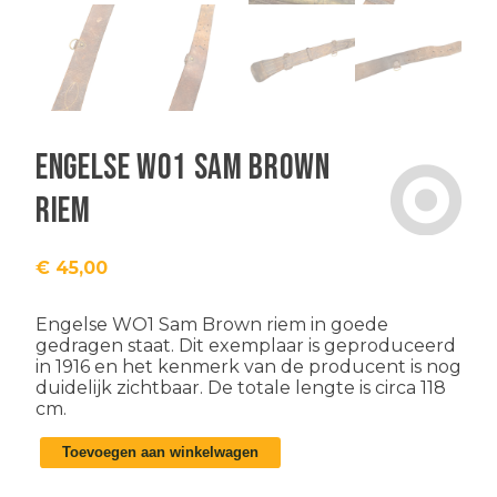
Engelse WO1 Sam Brown
riem
€
45,00
Engelse WO1 Sam Brown riem in goede
gedragen staat. Dit exemplaar is geproduceerd
in 1916 en het kenmerk van de producent is nog
duidelijk zichtbaar. De totale lengte is circa 118
cm.
Engelse
Toevoegen aan winkelwagen
WO1
Sam