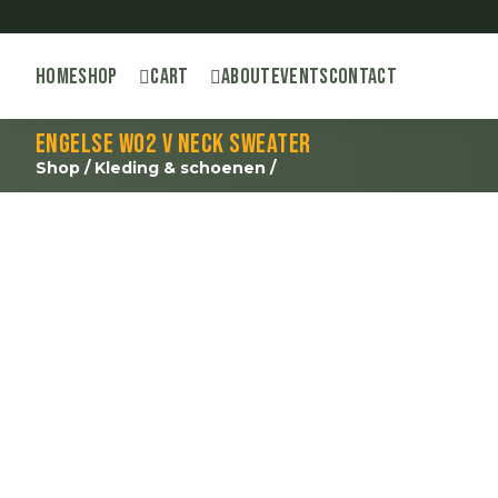
Home
Shop
Cart
About
Events
Contact
Engelse WO2 V Neck Sweater
Shop
/
Kleding & schoenen
/