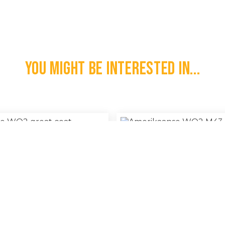
You might be interested in...
nadese WO2 Great Coat
Amerikaanse WO2 M43 Fiel
€
150,00
l
100% Original