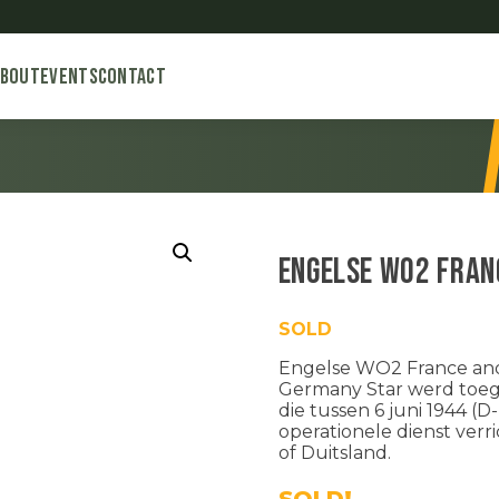
About
Events
Contact
Engelse WO2 Fran
SOLD
Engelse WO2 France and 
Germany Star werd toege
die tussen 6 juni 1944 (
operationele dienst verr
of Duitsland.
SOLD!