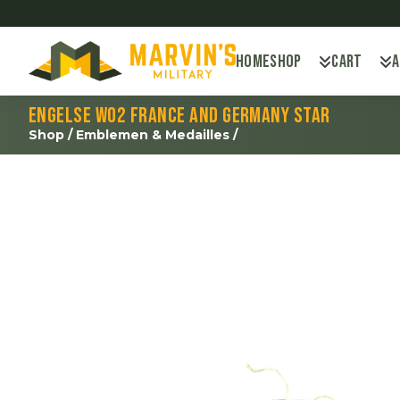
Home
Shop
Cart
Engelse WO2 France and Germany star
Shop
/
Emblemen & Medailles
/