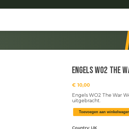
Engels WO2 The W
€
10,00
Engels WO2 The War Week
uitgebracht.
Engels
Toevoegen aan winkelwage
WO2
The
War
Country:
UK