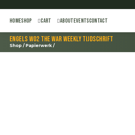
Home
Shop
Cart
About
Events
Contact
Engels WO2 The War Weekly tijdschrift
Shop
/
Papierwerk
/