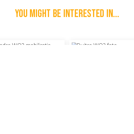
You might be interested in...
Duitse WO2 Foto
andse WO2 Mobilisatie Kaart
100% Original
€
10,00
l