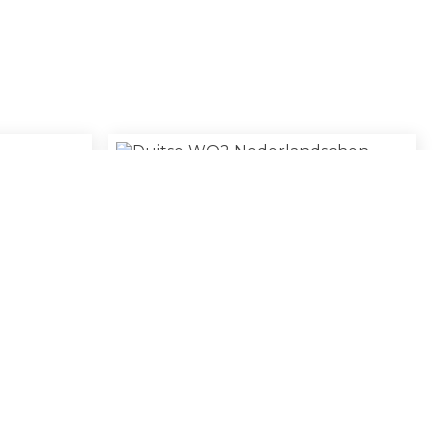
Duitse WO2 Nederlandschen Arbeidsdienst
€
5,00
Poster
€
240,00
100% Original
ORIGINAL MILITARY
Ontdek onze collectie historische items
Ontdek originele Tweede Wereldoorlog items met een