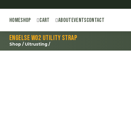
Home
Shop
Cart
About
Events
Contact
Engelse WO2 Utility strap
Shop
/
Uitrusting
/