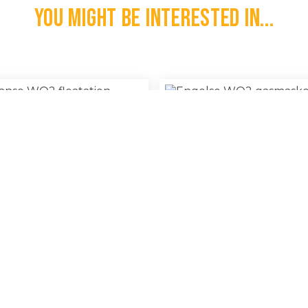
You might be interested in...
Engelse WO2 Gasmasker 
anse WO2 Floatation Bladder
100% Original
€
30,00
l