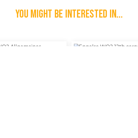
You might be interested in...
Engelse WO2 12th Corps 
2 Allgemeines Sturmabzeichen
100% Original
Speld
€
30,00
l