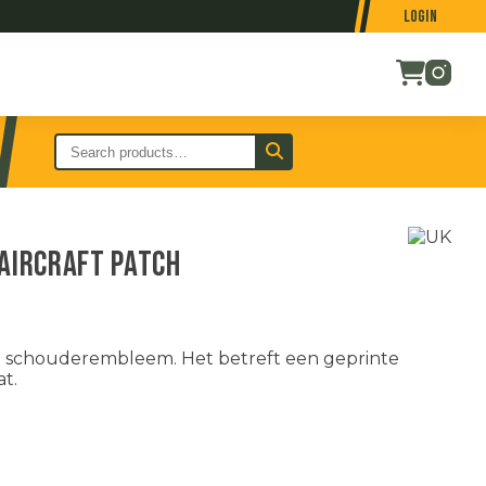
Login
 Aircraft patch
t schouderembleem. Het betreft een geprinte
at.