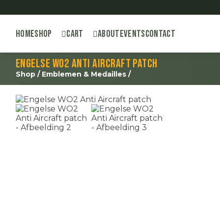
Home
Shop
Cart
About
Events
Contact
Engelse WO2 Anti Aircraft patch
Shop
/
Emblemen & Medailles
/