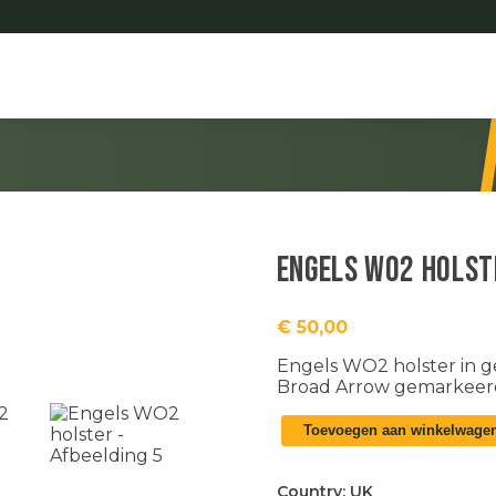
Engels WO2 holst
€
50,00
Engels WO2 holster in ge
Broad Arrow gemarkeer
Engels
Toevoegen aan winkelwage
WO2
holster
aantal
Country:
UK