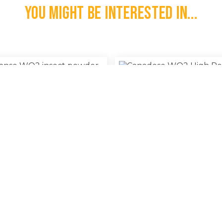
You might be interested in...
kaanse WO2 Insect Powder
Canadese WO2 High Power B
€
7,50
l
100% Original