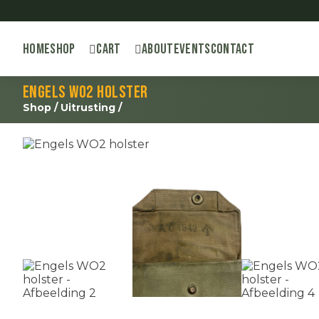
Home
Shop
Cart
About
Events
Contact
Engels WO2 holster
Shop
/
Uitrusting
/