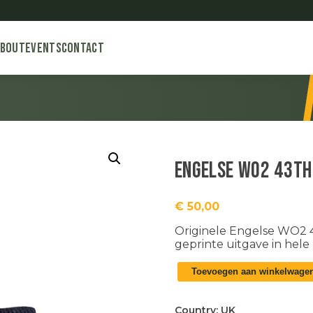
About
Events
Contact
Engelse WO2 43th 
€
50,00
Originele Engelse WO2 4
geprinte uitgave in hele 
Engelse
Toevoegen aan winkelwage
WO2
43th
Wessex
Country:
UK