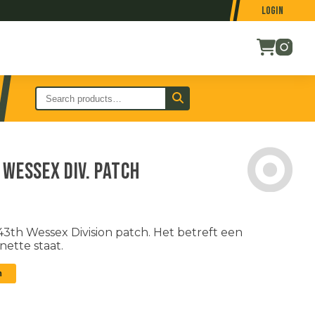
Login
Wessex Div. patch
3th Wessex Division patch. Het betreft een
nette staat.
n