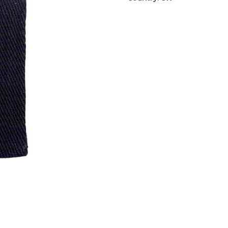
Div.
patch
aantal