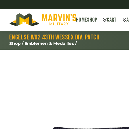
Home
Shop
Cart
Engelse WO2 43th Wessex Div. patch
Shop
/
Emblemen & Medailles
/