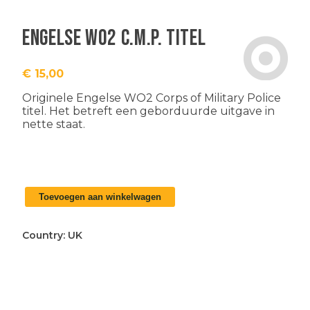
Engelse WO2 C.M.P. titel
€
15,00
Originele Engelse WO2 Corps of Military Police
titel. Het betreft een geborduurde uitgave in
nette staat.
Engelse
Toevoegen aan winkelwagen
WO2
C.M.P.
titel
Country:
UK
aantal