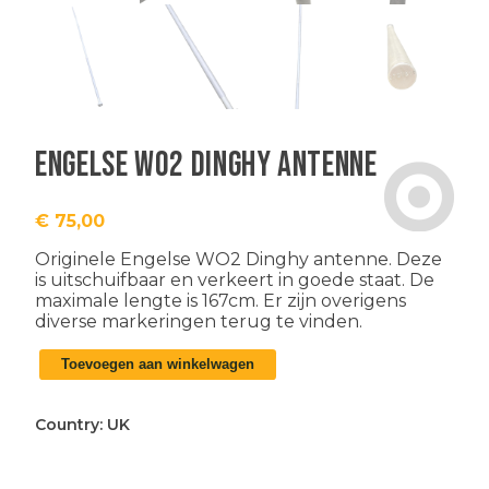
Engelse WO2 dinghy antenne
€
75,00
Originele Engelse WO2 Dinghy antenne. Deze
is uitschuifbaar en verkeert in goede staat. De
maximale lengte is 167cm. Er zijn overigens
diverse markeringen terug te vinden.
Engelse
Toevoegen aan winkelwagen
WO2
dinghy
antenne
Country:
UK
aantal