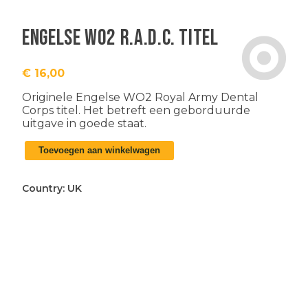
Engelse WO2 R.A.D.C. titel
€
16,00
Originele Engelse WO2 Royal Army Dental
Corps titel. Het betreft een geborduurde
uitgave in goede staat.
Engelse
Toevoegen aan winkelwagen
WO2
R.A.D.C.
titel
Country:
UK
aantal