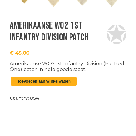
Amerikaanse WO2 1st
Infantry Division patch
€
45,00
Amerikaanse WO2 1st Infantry Division (Big Red
One) patch in hele goede staat.
Amerikaanse
Toevoegen aan winkelwagen
WO2
1st
Infantry
Country:
USA
Division
patch
aantal