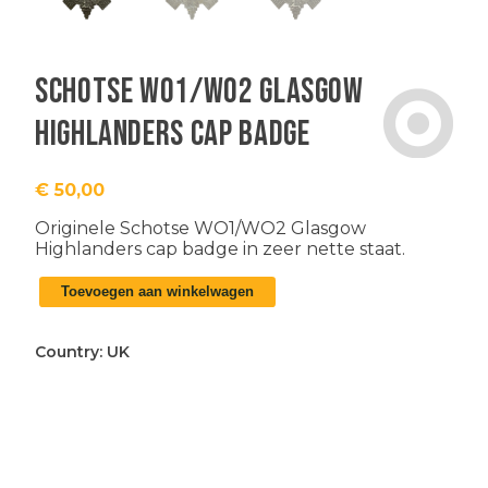
Schotse WO1/WO2 Glasgow
Highlanders cap badge
€
50,00
Originele Schotse WO1/WO2 Glasgow
Highlanders cap badge in zeer nette staat.
Schotse
Toevoegen aan winkelwagen
WO1/WO2
Glasgow
Highlanders
Country:
UK
cap
badge
aantal