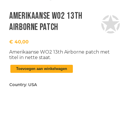
Amerikaanse WO2 13th
Airborne patch
€
40,00
Amerikaanse WO2 13th Airborne patch met
titel in nette staat.
Amerikaanse
Toevoegen aan winkelwagen
WO2
13th
Airborne
Country:
USA
patch
aantal