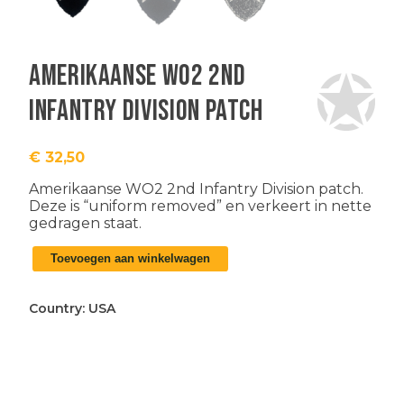
Amerikaanse WO2 2nd
Infantry Division patch
€
32,50
Amerikaanse WO2 2nd Infantry Division patch.
Deze is “uniform removed” en verkeert in nette
gedragen staat.
Amerikaanse
Toevoegen aan winkelwagen
WO2
2nd
Infantry
Country:
USA
Division
patch
aantal