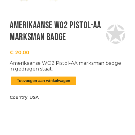
Amerikaanse WO2 Pistol-AA
marksman badge
€
20,00
Amerikaanse WO2 Pistol-AA marksman badge
in gedragen staat.
Amerikaanse
Toevoegen aan winkelwagen
WO2
Pistol-
AA
Country:
USA
marksman
badge
aantal