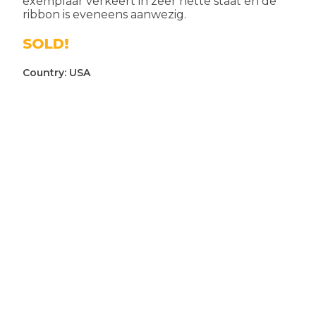
exemplaar verkeert in zeer nette staat en de
ribbon is eveneens aanwezig.
SOLD!
Country:
USA