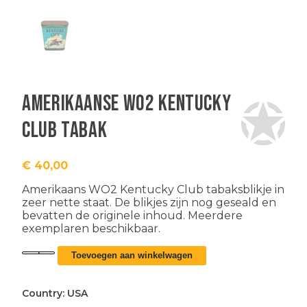
Amerikaanse WO2 Kentucky
Club tabak
€
40,00
Amerikaans WO2 Kentucky Club tabaksblikje in
zeer nette staat. De blikjes zijn nog geseald en
bevatten de originele inhoud. Meerdere
exemplaren beschikbaar.
Amerikaanse
Toevoegen aan winkelwagen
WO2
Kentucky
Club
Country:
USA
tabak