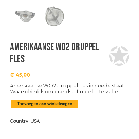
Amerikaanse WO2 druppel
fles
€
45,00
Amerikaanse WO2 druppel fles in goede staat.
Waarschijnlijk om brandstof mee bij te vullen.
Amerikaanse
Toevoegen aan winkelwagen
WO2
druppel
fles
Country:
USA
aantal