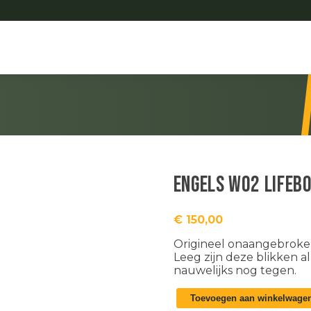
Engels WO2 lifeb
€
150,00
Origineel onaangebroken
Leeg zijn deze blikken a
nauwelijks nog tegen.
Engels
Toevoegen aan winkelwage
WO2