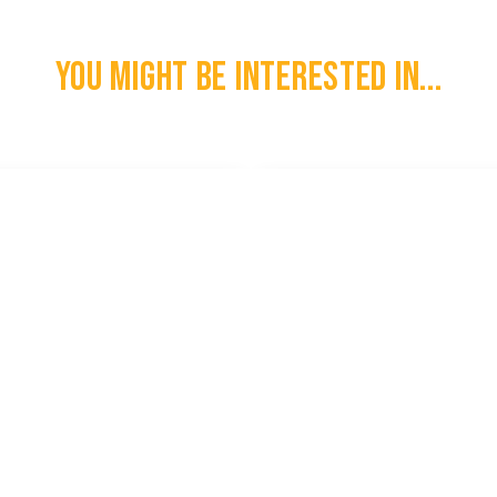
You might be interested in...
ikaans/Engels WO2 Poster
Engelse WO2 Cavalerie Paar
€
17,50
l
100% Original