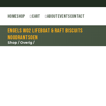
Home
Shop
Cart
About
Events
Contact
Engels WO2 lifeboat & raft biscuits
noodrantsoen
Shop
/
Overig
/