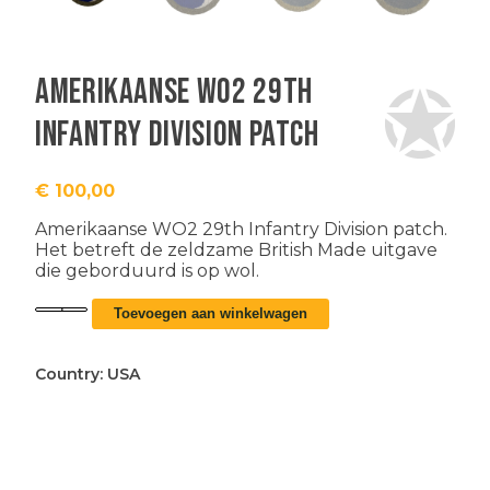
Amerikaanse WO2 29th
Infantry Division patch
€
100,00
Amerikaanse WO2 29th Infantry Division patch.
Het betreft de zeldzame British Made uitgave
die geborduurd is op wol.
Amerikaanse
Toevoegen aan winkelwagen
WO2
29th
Infantry
Country:
USA
Division
patch
aantal