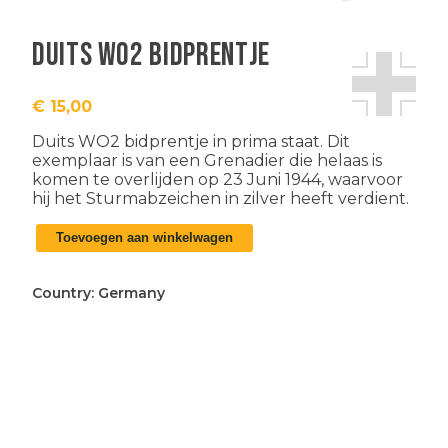
Duits WO2 bidprentje
€
15,00
Duits WO2 bidprentje in prima staat. Dit
exemplaar is van een Grenadier die helaas is
komen te overlijden op 23 Juni 1944, waarvoor
hij het Sturmabzeichen in zilver heeft verdient.
Duits
Toevoegen aan winkelwagen
WO2
bidprentje
aantal
Country:
Germany